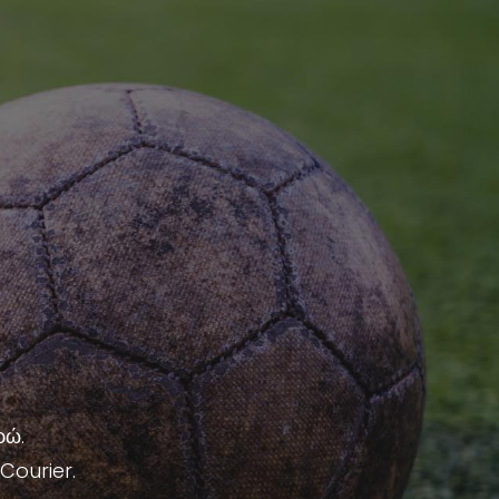
ρώ.
Courier.