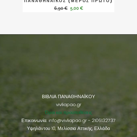
ΠΑΝΑΘΗΝΑΪΚΟΣ (ΜΕΡΟΣ ΠΡΩΤΟ)
6,90
€
5,00
€
ΒΙΒΛΙΑ ΠΑΝΑΘΗΝΑΪΚΟΥ
vivliapao.gr
Όροι και προϋποθέσεις
Επικοινωνία:
info@vivliapao.gr
- 2106132737
Υψηλάντου 10, Μελίσσια Αττικής, Ελλάδα